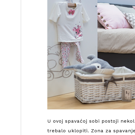
U ovoj spavaćoj sobi postoji neko
trebalo uklopiti. Zona za spavanj