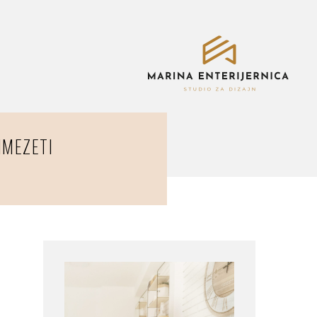
MMEZETI
.