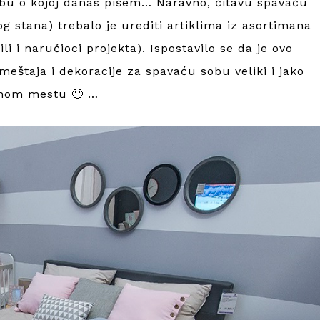
bu o kojoj danas pišem… Naravno, čitavu spavaću
g stana) trebalo je urediti artiklima iz asortimana
li i naručioci projekta). Ispostavilo se da je ovo
meštaja i dekoracije za spavaću sobu veliki i jako
dnom mestu 🙂 …