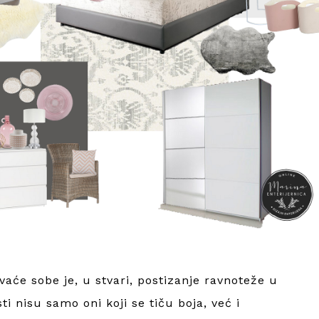
vaće sobe je, u stvari, postizanje ravnoteže u
ti nisu samo oni koji se tiču boja, već i