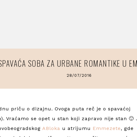
SPAVAĆA SOBA ZA URBANE ROMANTIKE U E
28/07/2016
dnu priču o dizajnu. Ovoga puta reč je o spavaćoj
h). Vraćamo se opet u stan koji zapravo nije stan 🙂 
 novobeogradskog
ABloka
u atrijumu
Emmezete
, gde