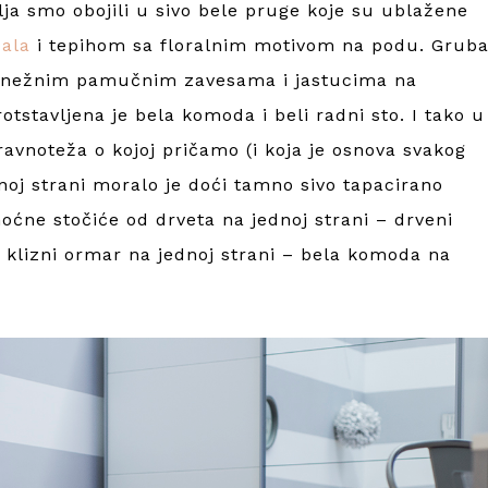
vlja smo obojili u sivo bele pruge koje su ublažene
dala
i tepihom sa floralnim motivom na podu. Grub
je nežnim pamučnim zavesama i jastucima na
tstavljena je bela komoda i beli radni sto. I tako u
 ravnoteža o kojoj pričamo (i koja je osnova svakog
dnoj strani moralo je doći tamno sivo tapacirano
oćne stočiće od drveta na jednoj strani – drveni
i klizni ormar na jednoj strani – bela komoda na