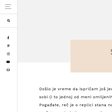
Skip
Skip
Skip
to
to
to
primary
main
primary
navigation
content
sidebar
Došlo je vreme da ispričam još je
sobi (i to jednoj od meni omiljeni
Pogađate, reč je o replici stana