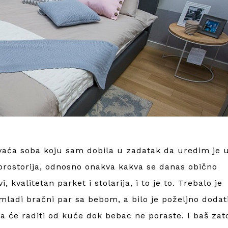
aća soba koju sam dobila u zadatak da uredim je 
 prostorija, odnosno onakva kakva se danas obično
 kvalitetan parket i stolarija, i to je to. Trebalo je
mladi bračni par sa bebom, a bilo je poželjno dodat
 će raditi od kuće dok bebac ne poraste. I baš zat