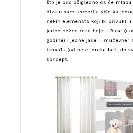
što je bilo očigledno da će mlada
dizajn sam usmerila više ka jedn
nekih elemenata koji bi privukli 
jedne nežne roze boje – Rose Qua
godine) i jedne jake i „muževne“ 
između (od bele, preko bež, do sve
koncept.