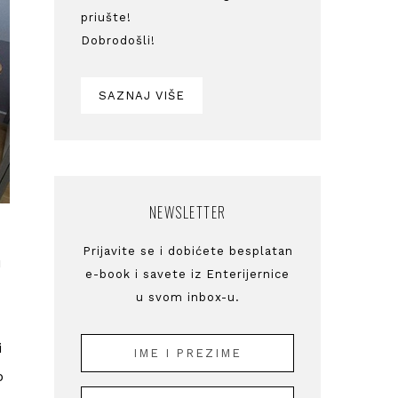
priušte!
Dobrodošli!
SAZNAJ VIŠE
NEWSLETTER
Prijavite se i dobićete besplatan
u
e-book i savete iz Enterijernice
u svom inbox-u.
i
o