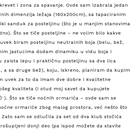
 krevet i zona za spavanje. Ovde sam izabrala jedan
nih dimenzija ležaja (160x200cm), sa tapaciranim
liki sanduk za posteljinu (što je u manjim stanovima
o). Što se tiče posteljine – ne volim bilo kakve
uvek biram posteljinu neutralnih boja (belu, bež,
ivnim jastucima dodam dinamiku u vidu boja i
zaista lepu i praktičnu posteljinu sa dva lica
a, a sa druge bež), koju, iskreno, planiram da kupi
 sam uvek za to da imam dve dobre i kvalitetne
 lošeg kvaliteta (i otud moj savet da kupujete
 ). Što se tiče noćnih ormarića – ovde sam se
 noćne ormariće zbog malog prostora, već nešto što
. Zato sam se odlučila za set od dva klub stočića
prošupljeni donji deo (pa ispod možete da stavite