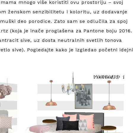
 mama mnogo više koristiti ovu prostoriju – svoj
om ženskom senzibilitetu i koloritu, uz dodavanje
i muški deo porodice. Zato sam se odlučila za spoj
rtz (koja je inače proglašena za Pantone boju 2016.
antracit sive, uz dosta neutralnih svetlih tonova
tlo sive). Pogledajte kako je izgledao početni idejn