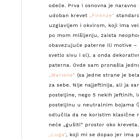
odeće. Prva i osnovna je naravno
udoban krevet
„Firenze“
standard
uzglavljem i okvirom, koji ima ve
po mom mišljenju, zaista neophodn
obavezujuće paterne ili motive – 
svetlo sivu i sl), a onda dekorat
paterna. Ovde sam pronašla jednu 
„Marlene“
(sa jedne strane je bel
za sebe. Nije najjeftinija, ali ja
posteljine, nego 5 nekih jeftinih,
posteljinu u neutralnim bojama 
odlučila da ne koristim klasične
neće „gušiti“ prostor oko kreveta
„Luga“
, koji mi se dopao jer ima 