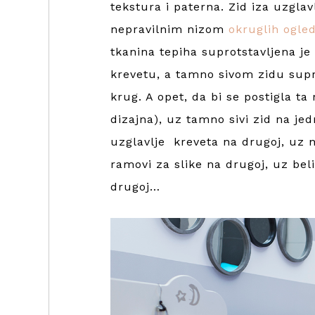
tekstura i paterna. Zid iza uzgla
nepravilnim nizom
okruglih ogle
tkanina tepiha suprotstavljena 
krevetu, a tamno sivom zidu supro
krug. A opet, da bi se postigla ta
dizajna), uz tamno sivi zid na je
uzglavlje kreveta na drugoj, uz n
ramovi za slike na drugoj, uz bel
drugoj…