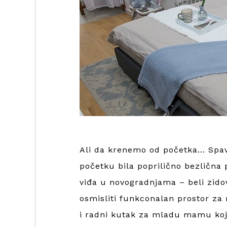
Ali da krenemo od početka… Spav
početku bila poprilično bezlična
viđa u novogradnjama – beli zidovi,
osmisliti funkconalan prostor za 
i radni kutak za mladu mamu koja