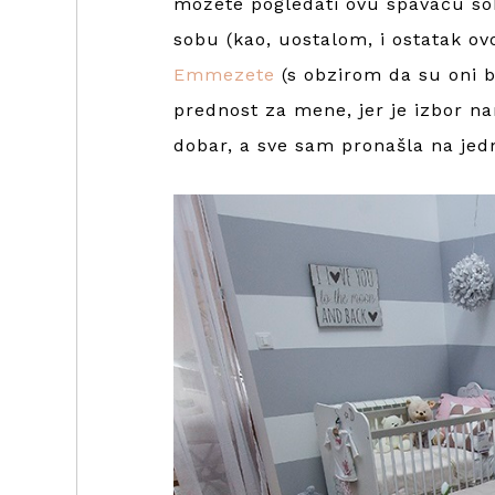
možete pogledati ovu spavaću so
sobu (kao, uostalom, i ostatak ovo
Emmezete
(s obzirom da su oni bi
prednost za mene, jer je izbor na
dobar, a sve sam pronašla na je