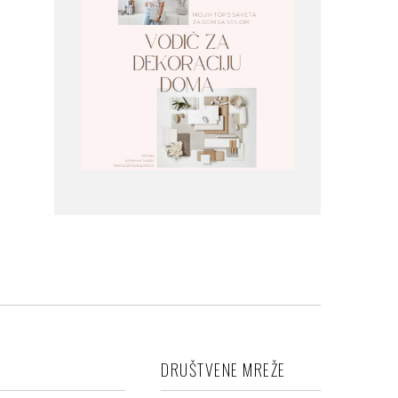
DRUŠTVENE MREŽE