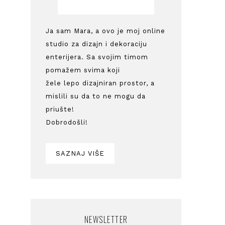
Ja sam Mara, a ovo je moj online
studio za dizajn i dekoraciju
enterijera. Sa svojim timom
pomažem svima koji
žele lepo dizajniran prostor, a
mislili su da to ne mogu da
priušte!
Dobrodošli!
SAZNAJ VIŠE
NEWSLETTER