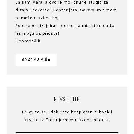
Ja sam Mara, a ovo je moj online studio za
dizajn i dekoraciju enterijera. Sa svojim timom
pomažem svima koji
žele lepo dizajniran prostor, a mislili su da to
ne mogu da priušte!
Dobrodošli!
SAZNAJ VIŠE
NEWSLETTER
Prijavite se i dobićete besplatan e-book i
savete iz Enterijernice u svom inbox-u.