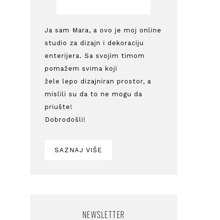
Ja sam Mara, a ovo je moj online
studio za dizajn i dekoraciju
enterijera. Sa svojim timom
pomažem svima koji
žele lepo dizajniran prostor, a
mislili su da to ne mogu da
priušte!
Dobrodošli!
SAZNAJ VIŠE
NEWSLETTER