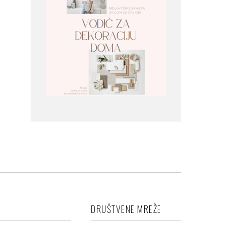
DRUŠTVENE MREŽE