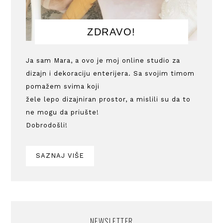
ZDRAVO!
Ja sam Mara, a ovo je moj online studio za
dizajn i dekoraciju enterijera. Sa svojim timom
pomažem svima koji
žele lepo dizajniran prostor, a mislili su da to
ne mogu da priušte!
Dobrodošli!
SAZNAJ VIŠE
NEWSLETTER