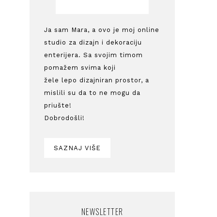
Ja sam Mara, a ovo je moj online
studio za dizajn i dekoraciju
enterijera. Sa svojim timom
pomažem svima koji
žele lepo dizajniran prostor, a
mislili su da to ne mogu da
priušte!
Dobrodošli!
SAZNAJ VIŠE
NEWSLETTER