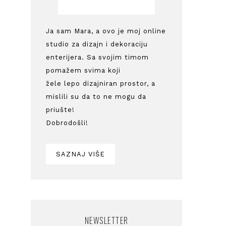
Ja sam Mara, a ovo je moj online
studio za dizajn i dekoraciju
enterijera. Sa svojim timom
pomažem svima koji
žele lepo dizajniran prostor, a
mislili su da to ne mogu da
priušte!
Dobrodošli!
SAZNAJ VIŠE
NEWSLETTER