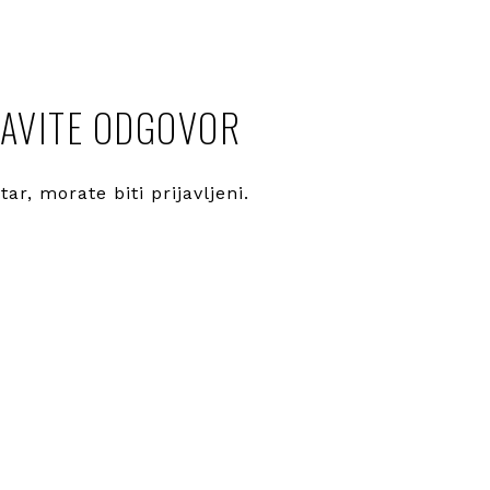
AVITE ODGOVOR
ntar, morate
biti prijavljeni
.