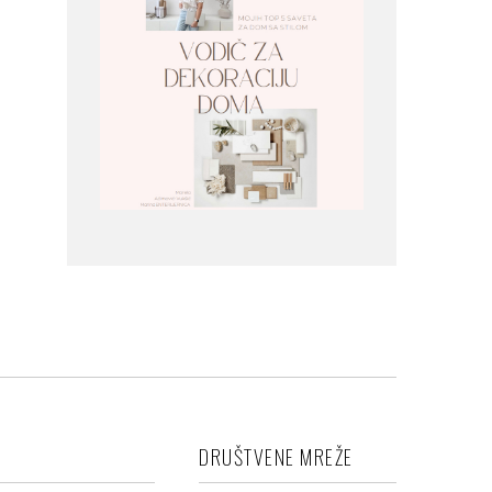
DRUŠTVENE MREŽE