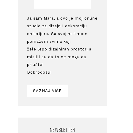
Ja sam Mara, a ovo je moj online
studio za dizajn i dekoraciju
enterijera. Sa svojim timom
pomažem svima koji
žele lepo dizajniran prostor, a
mislili su da to ne mogu da
priušte!
Dobrodošli!
SAZNAJ VIŠE
NEWSLETTER