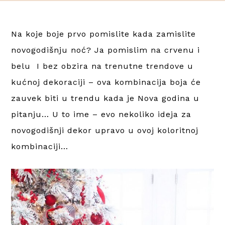
Na koje boje prvo pomislite kada zamislite
novogodišnju noć? Ja pomislim na crvenu i
belu
I bez obzira na trenutne trendove u
kućnoj dekoraciji – ova kombinacija boja će
zauvek biti u trendu kada je Nova godina u
pitanju… U to ime – evo nekoliko ideja za
novogodišnji dekor upravo u ovoj koloritnoj
kombinaciji…