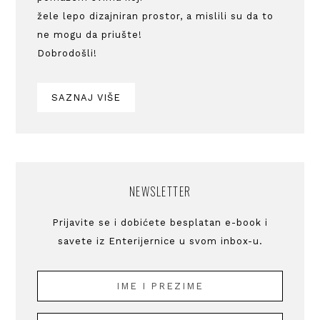
žele lepo dizajniran prostor, a mislili su da to
ne mogu da priušte!
Dobrodošli!
SAZNAJ VIŠE
NEWSLETTER
Prijavite se i dobićete besplatan e-book i
savete iz Enterijernice u svom inbox-u.