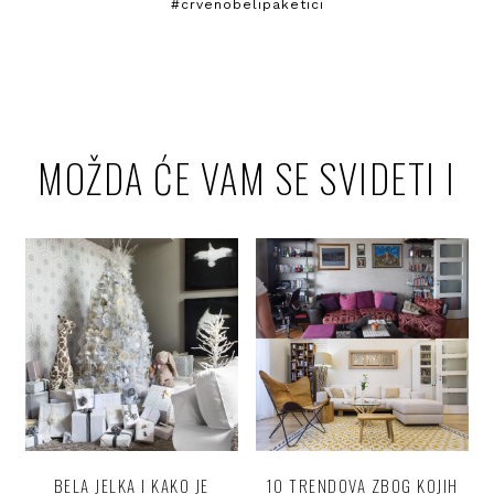
#crvenobelipaketici
MOŽDA ĆE VAM SE SVIDETI I
BELA JELKA I KAKO JE
10 TRENDOVA ZBOG KOJIH