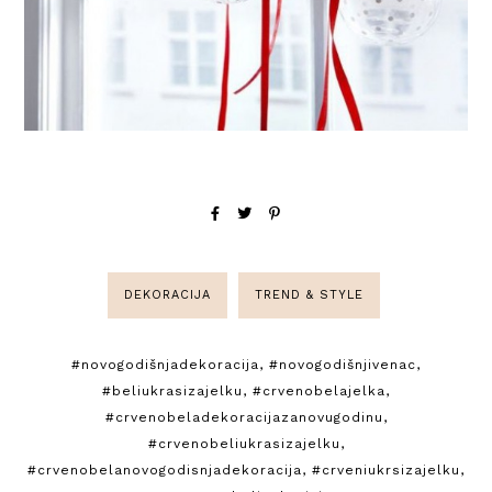
DEKORACIJA
TREND & STYLE
#novogodišnjadekoracija
,
#novogodišnjivenac
,
#beliukrasizajelku
,
#crvenobelajelka
,
#crvenobeladekoracijazanovugodinu
,
#crvenobeliukrasizajelku
,
#crvenobelanovogodisnjadekoracija
,
#crveniukrsizajelku
,