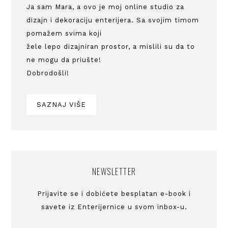
Ja sam Mara, a ovo je moj online studio za
dizajn i dekoraciju enterijera. Sa svojim timom
pomažem svima koji
žele lepo dizajniran prostor, a mislili su da to
ne mogu da priušte!
Dobrodošli!
SAZNAJ VIŠE
NEWSLETTER
Prijavite se i dobićete besplatan e-book i
savete iz Enterijernice u svom inbox-u.