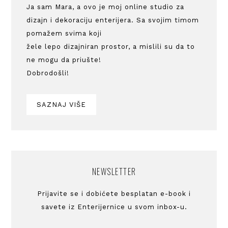
Ja sam Mara, a ovo je moj online studio za
dizajn i dekoraciju enterijera. Sa svojim timom
pomažem svima koji
žele lepo dizajniran prostor, a mislili su da to
ne mogu da priušte!
Dobrodošli!
SAZNAJ VIŠE
NEWSLETTER
Prijavite se i dobićete besplatan e-book i
savete iz Enterijernice u svom inbox-u.