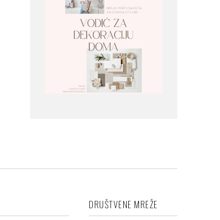
DRUŠTVENE MREŽE