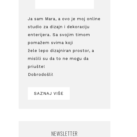
Ja sam Mara, a ovo je moj online
studio za dizajn i dekoraciju
enterijera. Sa svojim timom
pomažem svima koji
žele lepo dizajniran prostor, a
mislili su da to ne mogu da
priušte!
Dobrodošli!
SAZNAJ VIŠE
NEWSLETTER