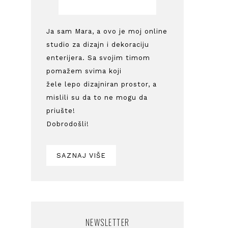
Ja sam Mara, a ovo je moj online
studio za dizajn i dekoraciju
enterijera. Sa svojim timom
pomažem svima koji
žele lepo dizajniran prostor, a
mislili su da to ne mogu da
priušte!
Dobrodošli!
SAZNAJ VIŠE
NEWSLETTER