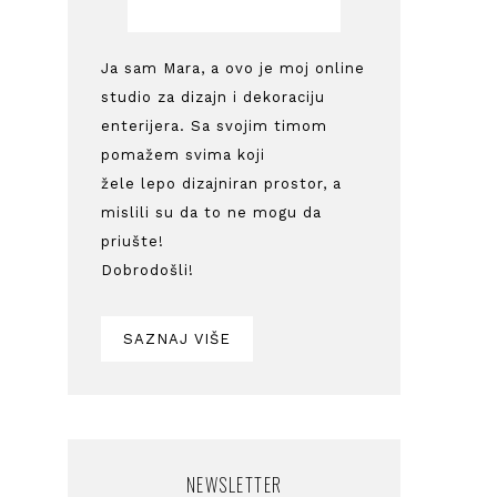
Ja sam Mara, a ovo je moj online
studio za dizajn i dekoraciju
enterijera. Sa svojim timom
pomažem svima koji
žele lepo dizajniran prostor, a
mislili su da to ne mogu da
priušte!
Dobrodošli!
SAZNAJ VIŠE
NEWSLETTER