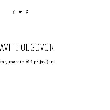
AVITE ODGOVOR
ntar, morate
biti prijavljeni
.