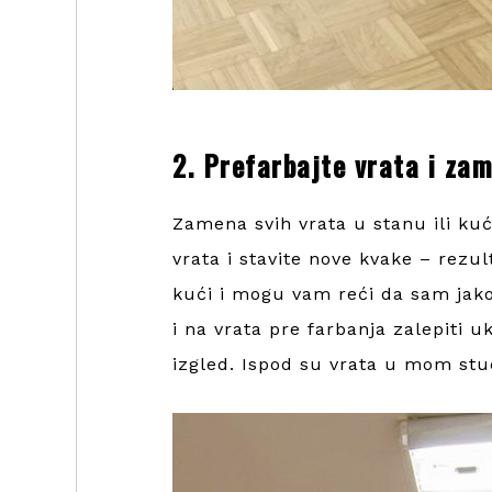
2. Prefarbajte vrata i za
Zamena svih vrata u stanu ili kuć
vrata i stavite nove kvake – rezul
kući i mogu vam reći da sam jako 
i na vrata pre farbanja zalepiti u
izgled. Ispod su vrata u mom stud