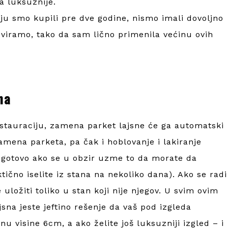
a luksuznije.
ju smo kupili pre dve godine, nismo imali dovoljno
oviramo, tako da sam lično primenila većinu ovih
na
estauraciju, zamena parket lajsne će ga automatski
amena parketa, pa čak i hoblovanje i lakiranje
gotovo ako se u obzir uzme to da morate da
tično iselite iz stana na nekoliko dana). Ako se radi
uložiti toliko u stan koji nije njegov. U svim ovim
sna jeste jeftino rešenje da vaš pod izgleda
u visine 6cm, a ako želite još luksuzniji izgled – i