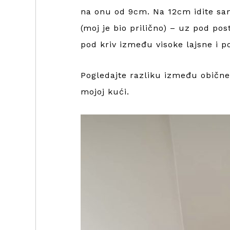
na onu od 9cm. Na 12cm idite sam
(moj je bio prilično) – uz pod post
pod kriv između visoke lajsne i po
Pogledajte razliku između obične 
mojoj kući.