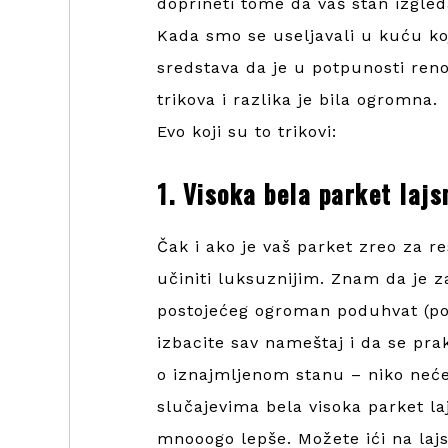
doprineti tome da vaš stan izgled
Kada smo se useljavali u kuću ko
sredstava da je u potpunosti ren
trikova i razlika je bila ogromna.
Evo koji su to trikovi:
1. Visoka bela parket lajs
Čak i ako je vaš parket zreo za r
učiniti luksuznijim. Znam da je z
postojećeg ogroman poduhvat (po
izbacite sav nameštaj i da se prak
o iznajmljenom stanu – niko neće 
slučajevima bela visoka parket laj
mnooogo lepše. Možete ići na lajsn