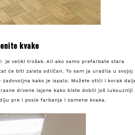
menite kvake
i je veliki trošak. Ali ako samo prefarbate stara
tat će biti zaista odličan. To sam ja uradila u svojoj
zadovoljna kako je ispalo. Možete otići i korak dalj
krasne drvene lajsne kako biste dobili još luksuzniji
iju pre i posle farbanja i zamene kvaka.