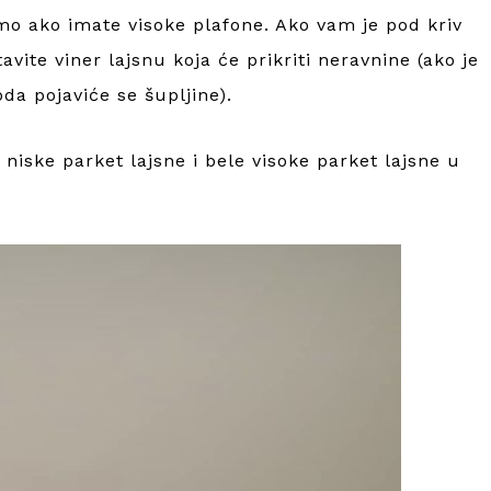
o ako imate visoke plafone. Ako vam je pod kriv
avite viner lajsnu koja će prikriti neravnine (ako je
da pojaviće se šupljine).
niske parket lajsne i bele visoke parket lajsne u