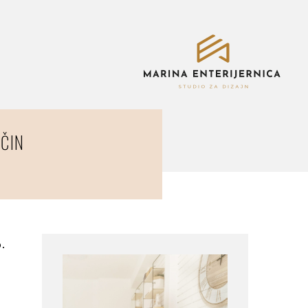
ČIN
.