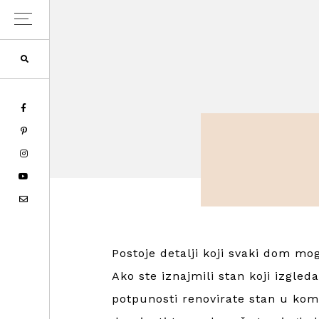
Skip
Skip
Skip
to
to
to
primary
main
primary
navigation
content
sidebar
Postoje detalji koji svaki dom mo
Ako ste iznajmili stan koji izgle
potpunosti renovirate stan u kom 