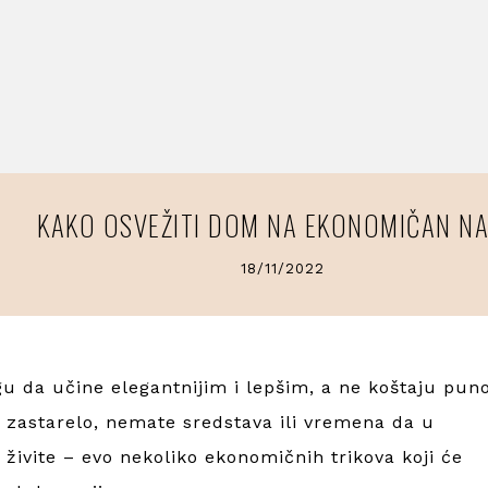
KAKO OSVEŽITI DOM NA EKONOMIČAN NA
18/11/2022
gu da učine elegantnijim i lepšim, a ne koštaju puno
da zastarelo, nemate sredstava ili vremena da u
živite – evo nekoliko ekonomičnih trikova koji će