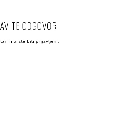
AVITE ODGOVOR
ntar, morate
biti prijavljeni
.