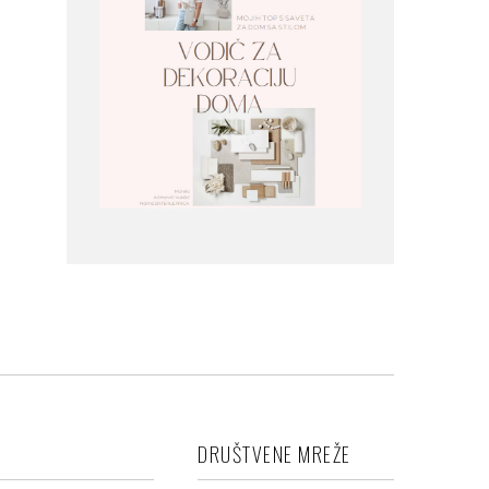
DRUŠTVENE MREŽE