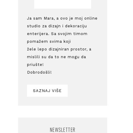
Ja sam Mara, a ovo je moj online
studio za dizajn i dekoraciju
enterijera. Sa svojim timom
pomažem svima koji
žele lepo dizajniran prostor, a
mislili su da to ne mogu da
priušte!
Dobrodošli!
SAZNAJ VIŠE
NEWSLETTER