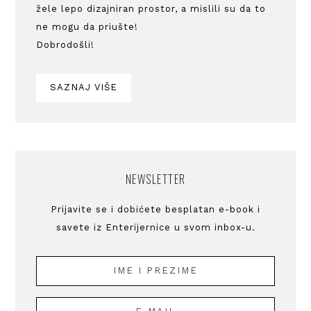
žele lepo dizajniran prostor, a mislili su da to
ne mogu da priušte!
Dobrodošli!
SAZNAJ VIŠE
NEWSLETTER
Prijavite se i dobićete besplatan e-book i
savete iz Enterijernice u svom inbox-u.