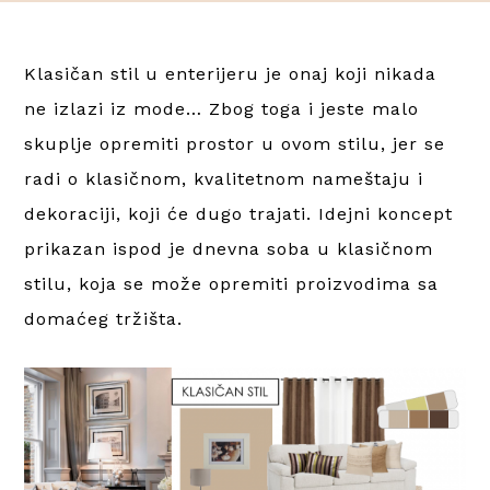
Klasičan stil u enterijeru je onaj koji nikada
ne izlazi iz mode… Zbog toga i jeste malo
skuplje opremiti prostor u ovom stilu, jer se
radi o klasičnom, kvalitetnom nameštaju i
dekoraciji, koji će dugo trajati. Idejni koncept
prikazan ispod je dnevna soba u klasičnom
stilu, koja se može opremiti proizvodima sa
domaćeg tržišta.