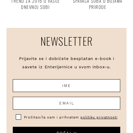
TREND ZA 2016 U VAŠOJ
SPAVAĆA SOBA U BOJAMA
DNEVNOJ SOBI
PRIRODE
NEWSLETTER
Prijavite se i dobićete besplatan e-book i
savete iz Enterijernice u svom inbox-u.
Pročitao/la sam i prihvatam
politiku privatnosti