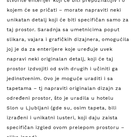
stvorite enterijer koji će biti prepoznatljiv i o
kojem će se pričati – morate napraviti neki
unikatan detalj koji će biti specifičan samo za
taj prostor. Saradnja sa umetnicima poput
slikara, vajara i grafičkih dizajnera, omogućila
joj je da za enterijere koje uređuje uvek
napravi neki originalan detalj, koji će taj
prostor izdvojiti od svih drugih i učiniti ga
jedinstvenim. Ovo je moguće uraditi i sa
tapetama – tj napraviti originalan dizajn za
određeni prostor, što je uradila u hotelu
Slon u Ljubljani (gde su, osim tapeta, bili
izrađeni i unikatni lusteri, koji daju zaista
specifičan izgled ovom prelepom prostoru –