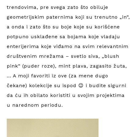
trendovima, pre svega zato što obiluje
geometrijskim paternima koji su trenutno „in“,
a onda i zato što su boje koje su korišćene
potpuno usklađene sa bojama koje vladaju
enterijerima koje viđamo na svim relevantnim
društvenim mrežama – svetlo siva, „blush
pink“ (puder roze), mint plava, zagasito žuta,
… A moji favoriti iz ove (za mene dugo
čekane) kolekcije su ispod 😉 i budite sigurni
da ću ih obilato koristiti u svojim projektima
u narednom periodu.