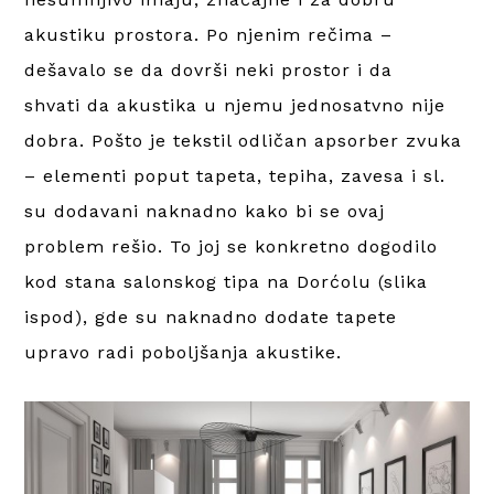
akustiku prostora. Po njenim rečima –
dešavalo se da dovrši neki prostor i da
shvati da akustika u njemu jednosatvno nije
dobra. Pošto je tekstil odličan apsorber zvuka
– elementi poput tapeta, tepiha, zavesa i sl.
su dodavani naknadno kako bi se ovaj
problem rešio. To joj se konkretno dogodilo
kod stana salonskog tipa na Dorćolu (slika
ispod), gde su naknadno dodate tapete
upravo radi poboljšanja akustike.