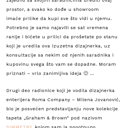
zajedno sa svojim saradnicima urediti ovaj
prostor, a svako ko dođe u showroom
imaće prilike da kupi sve što vidi u njemu.
Potrebno je samo najaviti se sat vremena
ranije i bićete u prilici da prošetate po stanu
koji je uredila ova izuzetna dizajnerka, uz
konsultacije sa nekim od njenih saradnika i
kupovinu svega što vam se dopadne. Moram
priznati – vrlo zanimljiva ideja 🙂 …
Drugi deo radionice koji je vodila dizajnerka
enterijera Roma Company – Milena Jovanović,
bio je posvećen predstavljanju nove kolekcije
tapeta „Graham & Brown“ pod nazivom
SIMMETRY
, kojom sam ja poootpuno