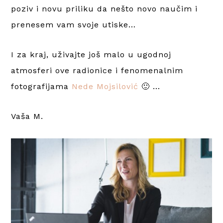
poziv i novu priliku da nešto novo naučim i
prenesem vam svoje utiske…
I za kraj, uživajte još malo u ugodnoj
atmosferi ove radionice i fenomenalnim
fotografijama
Nede Mojsilović
🙂 …
Vaša M.