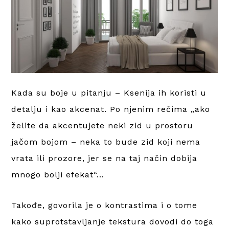
Kada su boje u pitanju – Ksenija ih koristi u
detalju i kao akcenat. Po njenim rečima „ako
želite da akcentujete neki zid u prostoru
jačom bojom – neka to bude zid koji nema
vrata ili prozore, jer se na taj način dobija
mnogo bolji efekat“…
Takođe, govorila je o kontrastima i o tome
kako suprotstavljanje tekstura dovodi do toga