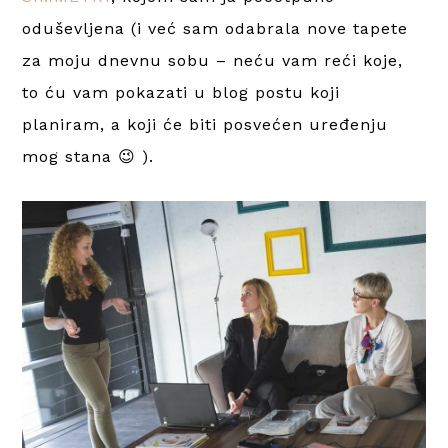
oduševljena (i već sam odabrala nove tapete
za moju dnevnu sobu – neću vam reći koje,
to ću vam pokazati u blog postu koji
planiram, a koji će biti posvećen uređenju
mog stana 😉 ).