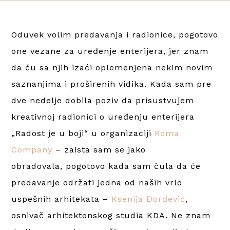
Oduvek volim predavanja i radionice, pogotovo
one vezane za uređenje enterijera, jer znam
da ću sa njih izaći oplemenjena nekim novim
saznanjima i proširenih vidika. Kada sam pre
dve nedelje dobila poziv da prisustvujem
kreativnoj radionici o uređenju enterijera
„Radost je u boji“ u organizaciji
Roma
Company
– zaista sam se jako
obradovala, pogotovo kada sam čula da će
predavanje održati jedna od naših vrlo
uspešnih arhitekata –
Ksenija Đorđević
,
osnivač arhitektonskog studia KDA. Ne znam