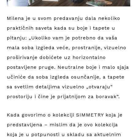
Milena je u svom predavanju dala nekoliko
praktičnih saveta kada su boje i tapete u
pitanju: „Ukoliko vam je potrebno da vaša
mala soba izgleda veće, prostranije, vizuelno
proširivanje dobićete uz horizontalno
postavljene pruge. Neutralne boje i malo sjaja
učiniće da soba izgleda osunčanije, a tapete
sa svetlim detaljima vizuelno „otvaraju“
prostoriju i čine je prijatnijom za boravak“.
Kada govorimo o kolekciji SIMMETRY koja je
predstavljena – mislim da je ovo kolekcija
koja je u potpunosti u skladu sa aktuelnim