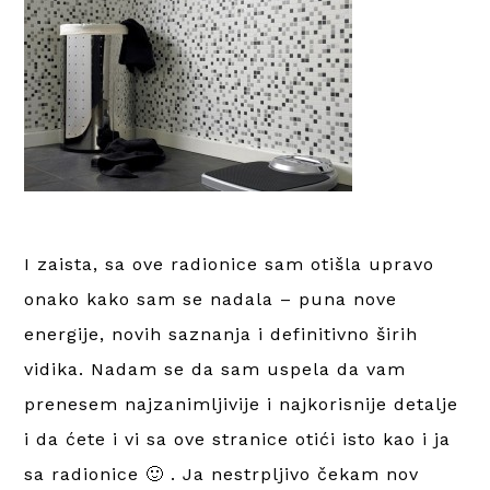
I zaista, sa ove radionice sam otišla upravo
onako kako sam se nadala – puna nove
energije, novih saznanja i definitivno širih
vidika. Nadam se da sam uspela da vam
prenesem najzanimljivije i najkorisnije detalje
i da ćete i vi sa ove stranice otići isto kao i ja
sa radionice 🙂 . Ja nestrpljivo čekam nov