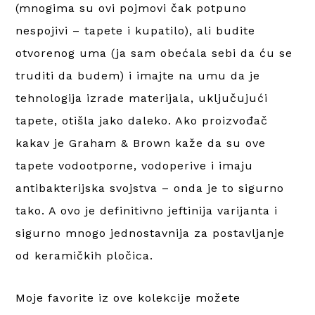
(mnogima su ovi pojmovi čak potpuno
nespojivi – tapete i kupatilo), ali budite
otvorenog uma (ja sam obećala sebi da ću se
truditi da budem) i imajte na umu da je
tehnologija izrade materijala, uključujući
tapete, otišla jako daleko. Ako proizvođač
kakav je Graham & Brown kaže da su ove
tapete vodootporne, vodoperive i imaju
antibakterijska svojstva – onda je to sigurno
tako. A ovo je definitivno jeftinija varijanta i
sigurno mnogo jednostavnija za postavljanje
od keramičkih pločica.
Moje favorite iz ove kolekcije možete