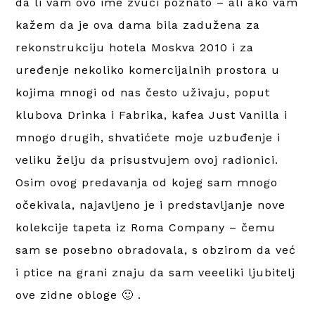
da li vam ovo ime zvuči poznato – ali ako vam
kažem da je ova dama bila zadužena za
rekonstrukciju hotela Moskva 2010 i za
uređenje nekoliko komercijalnih prostora u
kojima mnogi od nas često uživaju, poput
klubova Drinka i Fabrika, kafea Just Vanilla i
mnogo drugih, shvatićete moje uzbuđenje i
veliku želju da prisustvujem ovoj radionici.
Osim ovog predavanja od kojeg sam mnogo
očekivala, najavljeno je i predstavljanje nove
kolekcije tapeta iz Roma Company – čemu
sam se posebno obradovala, s obzirom da već
i ptice na grani znaju da sam veeeliki ljubitelj
ove zidne obloge 🙂 .