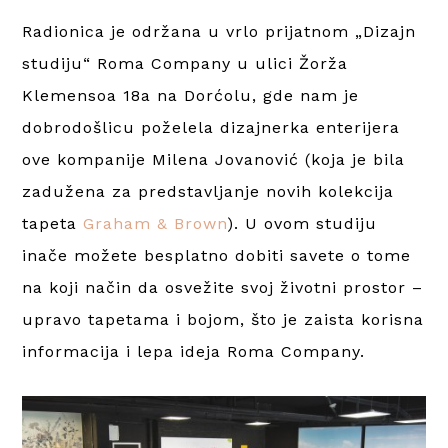
Radionica je održana u vrlo prijatnom „Dizajn
studiju“ Roma Company u ulici Žorža
Klemensoa 18a na Dorćolu, gde nam je
dobrodošlicu poželela dizajnerka enterijera
ove kompanije Milena Jovanović (koja je bila
zadužena za predstavljanje novih kolekcija
tapeta
Graham & Brown
). U ovom studiju
inače možete besplatno dobiti savete o tome
na koji način da osvežite svoj životni prostor –
upravo tapetama i bojom, što je zaista korisna
informacija i lepa ideja Roma Company.