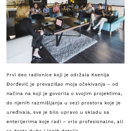
Prvi deo radionice koji je održala Ksenija
Đorđević je prevazišao moja očekivanja – od
načina na koji je govorila o svojim projektima,
do njenih razmišljanja u vezi prostora koje je
uređivala, sve je bilo upravo u skladu sa
enterijerima koje radi – vrlo profesionalno, ali
sa dosta duha i lepih detalja.