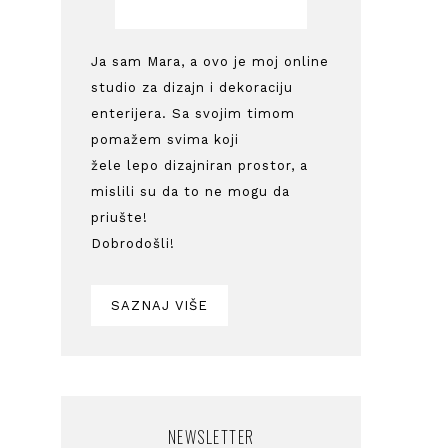
Ja sam Mara, a ovo je moj online
studio za dizajn i dekoraciju
enterijera. Sa svojim timom
pomažem svima koji
žele lepo dizajniran prostor, a
mislili su da to ne mogu da
priušte!
Dobrodošli!
SAZNAJ VIŠE
NEWSLETTER