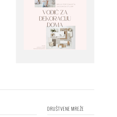
DRUŠTVENE MREŽE