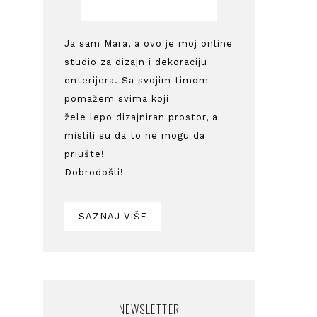
Ja sam Mara, a ovo je moj online
studio za dizajn i dekoraciju
enterijera. Sa svojim timom
pomažem svima koji
žele lepo dizajniran prostor, a
mislili su da to ne mogu da
priušte!
Dobrodošli!
SAZNAJ VIŠE
NEWSLETTER