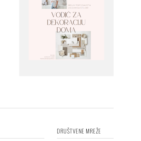
DRUŠTVENE MREŽE