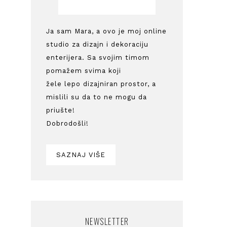
Ja sam Mara, a ovo je moj online
studio za dizajn i dekoraciju
enterijera. Sa svojim timom
pomažem svima koji
žele lepo dizajniran prostor, a
mislili su da to ne mogu da
priušte!
Dobrodošli!
SAZNAJ VIŠE
NEWSLETTER