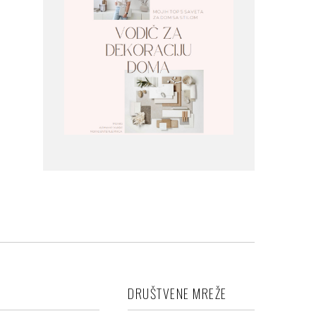
DRUŠTVENE MREŽE