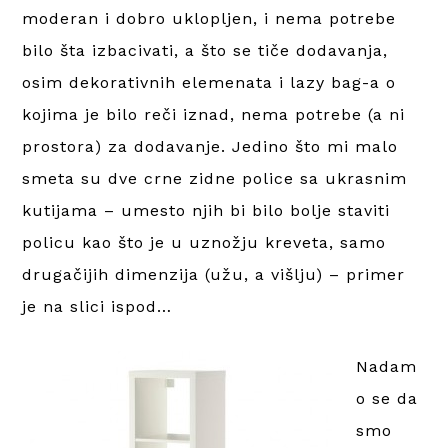
moderan i dobro uklopljen, i nema potrebe
bilo šta izbacivati, a što se tiče dodavanja,
osim dekorativnih elemenata i lazy bag-a o
kojima je bilo reči iznad, nema potrebe (a ni
prostora) za dodavanje. Jedino što mi malo
smeta su dve crne zidne police sa ukrasnim
kutijama – umesto njih bi bilo bolje staviti
policu kao što je u uznožju kreveta, samo
drugačijih dimenzija (užu, a višlju) – primer
je na slici ispod…
Nadam
o se da
smo