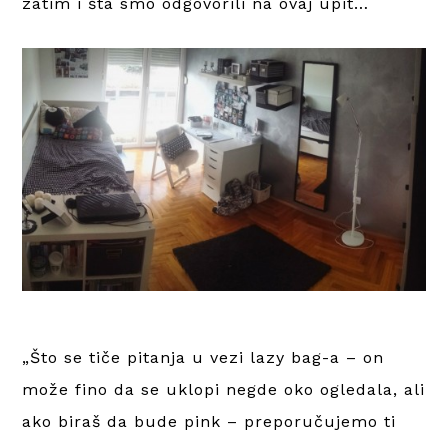
zatim i šta smo odgovorili na ovaj upit…
„Što se tiče pitanja u vezi lazy bag-a – on
može fino da se uklopi negde oko ogledala, ali
ako biraš da bude pink – preporučujemo ti