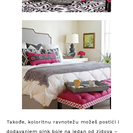
Takođe, koloritnu ravnotežu možeš postići i
dodavanjem pink boje na jedan od zidova –