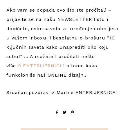
Ako vam se dopada ovo što ste pročitali –
prijavite se na našu NEWSLETTER listu i
dobićete, osim saveta za uređenje enterijera
u Vašem inboxu, i besplatnu e-brošuru “10
ključnih saveta kako unaprediti bilo koju
sobu!” … A možete i pročitati nešto
više
O ENTERIJERNICI
i o tome kako
funkcioniše naš ONLINE dizajn…
Srdačan pozdrav iz Marine ENTERIJERNICE!