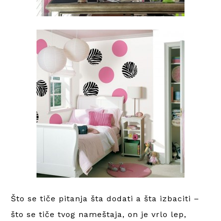
Što se tiče pitanja šta dodati a šta izbaciti –
što se tiče tvog nameštaja, on je vrlo lep,