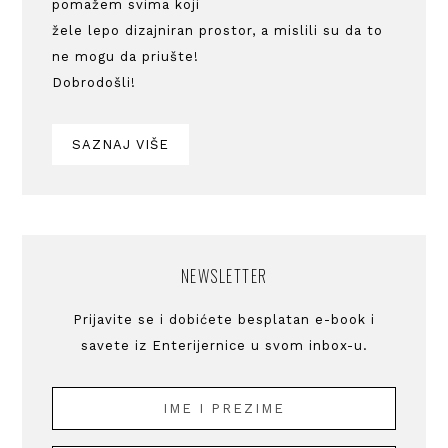
pomažem svima koji
žele lepo dizajniran prostor, a mislili su da to
ne mogu da priušte!
Dobrodošli!
SAZNAJ VIŠE
NEWSLETTER
Prijavite se i dobićete besplatan e-book i
savete iz Enterijernice u svom inbox-u.