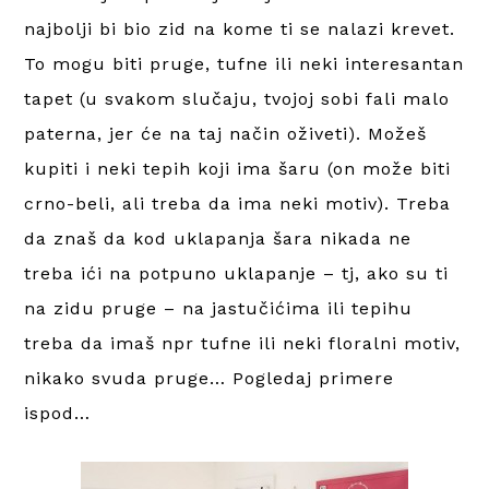
najbolji bi bio zid na kome ti se nalazi krevet.
To mogu biti pruge, tufne ili neki interesantan
tapet (u svakom slučaju, tvojoj sobi fali malo
paterna, jer će na taj način oživeti). Možeš
kupiti i neki tepih koji ima šaru (on može biti
crno-beli, ali treba da ima neki motiv). Treba
da znaš da kod uklapanja šara nikada ne
treba ići na potpuno uklapanje – tj, ako su ti
na zidu pruge – na jastučićima ili tepihu
treba da imaš npr tufne ili neki floralni motiv,
nikako svuda pruge… Pogledaj primere
ispod…