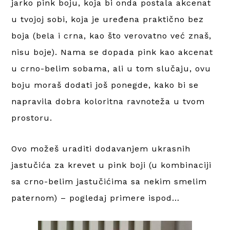
jarko pink boju, koja bi onda postala akcenat
u tvojoj sobi, koja je uređena praktično bez
boja (bela i crna, kao što verovatno već znaš,
nisu boje). Nama se dopada pink kao akcenat
u crno-belim sobama, ali u tom slučaju, ovu
boju moraš dodati još ponegde, kako bi se
napravila dobra koloritna ravnoteža u tvom
prostoru.
Ovo možeš uraditi dodavanjem ukrasnih
jastučića za krevet u pink boji (u kombinaciji
sa crno-belim jastučićima sa nekim smelim
paternom) – pogledaj primere ispod…