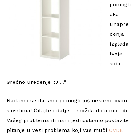
pomogli
oko
unapre
đenja
izgleda
tvoje
sobe.
Srećno uređenje 🙂 …“
Nadamo se da smo pomogli još nekome ovim
savetima! Čitajte i dalje – možda dođemo i do
Vašeg problema ili nam jednostavno postavite
pitanje u vezi problema koji Vas muči
OVDE
.