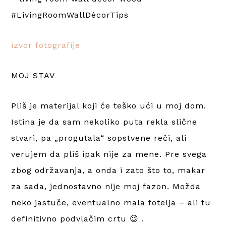
izvor fotografije
MOJ STAV
Pliš je materijal koji će teško ući u moj dom.
Istina je da sam nekoliko puta rekla slične
stvari, pa „progutala“ sopstvene reči, ali
verujem da pliš ipak nije za mene. Pre svega
zbog održavanja, a onda i zato što to, makar
za sada, jednostavno nije moj fazon. Možda
neko jastuče, eventualno mala fotelja – ali tu
definitivno podvlačim crtu 😉 .