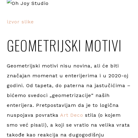
izvor slike
GEOMETRIJSKI MOTIVI
Geometrijski motivi nisu novina, ali će biti
značajan momenat u enterijerima i u 2020-oj
godini. Od tapeta, do paterna na jastučićima –
bićemo svedoci „geometrizacije“ naših
enterijera. Pretpostavljam da je to logična
nuspojava povratka
Art Deco
stila (o kojem
smo već pisali), a koji se vratio na velika vrata
takođe kao reakcija na dugogodišnju