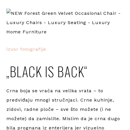
izvor fotografije
„BLACK IS BACK“
Crna boja se vraća na velika vrata – to
predviđaju mnogi stručnjaci. Crne kuhinje,
zidovi, radne ploče – sve što možete (i ne
možete) da zamislite. Mislim da je crna dugo
bila prognana iz enterijera jer vizuelno