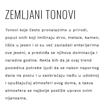
ZEMLJANI TONOVI
Tonovi koje često pronalazimo u prirodi,
poput onih koji imitiraju drvo, metale, kamen,
lišće u jesen i sl su već zavladali enterijerima
ove jeseni, a predviđa se njihova dominacija i
naredne godine. Rekla bih da je ovaj trend
posledica potrebe ljudi da se nakon napornog
dana na poslu i u saobraćaju nađu u udobnoj
i opuštajućoj atmosferi svog doma, a takva
atmosfera se najbolje postiže upravo ovim
nijansama.