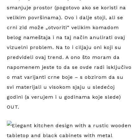
smanjuje prostor (pogotovo ako se koristi na
velikim površinama). Ovo i dalje stoji, ali se
crni zid može „otvoriti“ velikim komadom
belog nameštaja i na taj način anulirati ovaj
vizuelni problem. Na to i ciljaju oni koji su
predvideli ovaj trend. A ono što moram da
napomenem jeste to da se ovde radi isključivo
o mat varijanti crne boje – s obzirom da su
svi materijali u visokom sjaju u sledećoj
godini (a verujem i u godinama koje slede)
OUT.