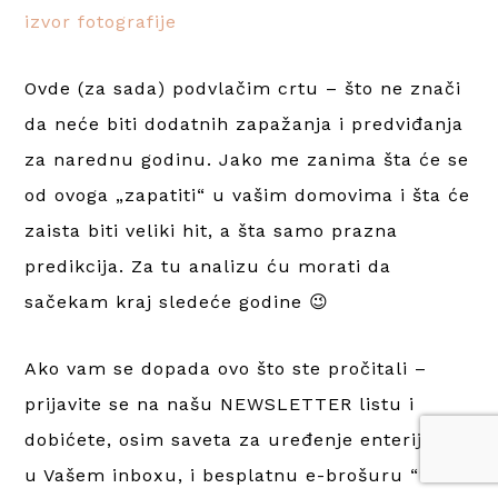
izvor fotografije
Ovde (za sada) podvlačim crtu – što ne znači
da neće biti dodatnih zapažanja i predviđanja
za narednu godinu. Jako me zanima šta će se
od ovoga „zapatiti“ u vašim domovima i šta će
zaista biti veliki hit, a šta samo prazna
predikcija. Za tu analizu ću morati da
sačekam kraj sledeće godine 😉
Ako vam se dopada ovo što ste pročitali –
prijavite se na našu NEWSLETTER listu i
dobićete, osim saveta za uređenje enterijera
u Vašem inboxu, i besplatnu e-brošuru “10