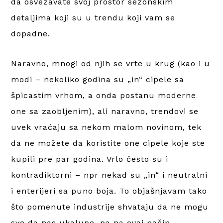
da osvežavate svoj prostor sezonskim
detaljima koji su u trendu koji vam se
dopadne.
Naravno, mnogi od njih se vrte u krug (kao i u
modi – nekoliko godina su „in“ cipele sa
špicastim vrhom, a onda postanu moderne
one sa zaobljenim), ali naravno, trendovi se
uvek vraćaju sa nekom malom novinom, tek
da ne možete da koristite one cipele koje ste
kupili pre par godina. Vrlo često su i
kontradiktorni – npr nekad su „in“ i neutralni
i enterijeri sa puno boja. To objašnjavam tako
što pomenute industrije shvataju da ne mogu
sve da nas ukalupe, pa na ovaj način