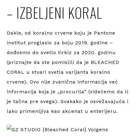
– IZBELJENI KORAL
Dakle, od koralno crvene koju je Pantone
institut proglasio za boju 2019. godine –
dođosmo do svetlo tirkiz za 2020. godinu
(priznajte da ste pomislili da je BLEACHED
CORAL u stvari svetla varijanta koralno
crvene). Ovo nije zvanična informacija već
informacija koja je „procurila“ (videćemo da li
je tačna pre svega). Svakako je osvežavajuća i
lako primenljiva kao akcenat u enterijeru.