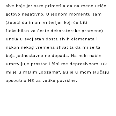
sive boje jer sam primetila da na mene utiče
gotovo negativno. U jednom momentu sam
(želeći da imam enterijer koji će biti
fleksibilan za česte dekoraterske promene)
unela u svoj stan dosta sivih elemenata i
nakon nekog vremena shvatila da mi se ta
boja jednostavno ne dopada. Na neki način
umrtvljuje prostor i čini me depresivnom. Ok
mi je u malim „dozama“, ali je u mom slučaju
apsoutno NE za velike površine.