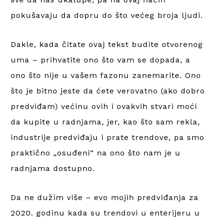
pokušavaju da dopru do što većeg broja ljudi.
Dakle, kada čitate ovaj tekst budite otvorenog
uma – prihvatite ono što vam se dopada, a
ono što nije u vašem fazonu zanemarite. Ono
što je bitno jeste da ćete verovatno (ako dobro
predviđam) većinu ovih i ovakvih stvari moći
da kupite u radnjama, jer, kao što sam rekla,
industrije predviđaju i prate trendove, pa smo
praktično „osuđeni“ na ono što nam je u
radnjama dostupno.
Da ne dužim više – evo mojih predviđanja za
2020. godinu kada su trendovi u enterijeru u