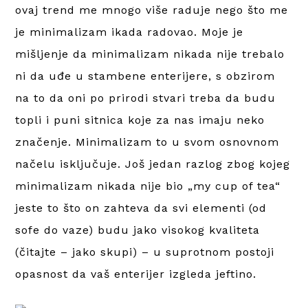
ovaj trend me mnogo više raduje nego što me
je minimalizam ikada radovao. Moje je
mišljenje da minimalizam nikada nije trebalo
ni da uđe u stambene enterijere, s obzirom
na to da oni po prirodi stvari treba da budu
topli i puni sitnica koje za nas imaju neko
značenje. Minimalizam to u svom osnovnom
načelu isključuje. Još jedan razlog zbog kojeg
minimalizam nikada nije bio „my cup of tea“
jeste to što on zahteva da svi elementi (od
sofe do vaze) budu jako visokog kvaliteta
(čitajte – jako skupi) – u suprotnom postoji
opasnost da vaš enterijer izgleda jeftino.