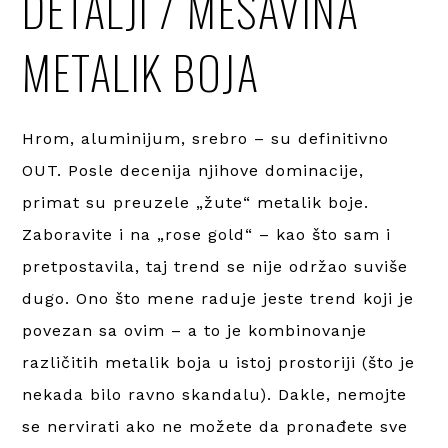
DETALJI / MEŠAVINA
METALIK BOJA
Hrom, aluminijum, srebro – su definitivno
OUT. Posle decenija njihove dominacije,
primat su preuzele „žute“ metalik boje.
Zaboravite i na „rose gold“ – kao što sam i
pretpostavila, taj trend se nije održao suviše
dugo. Ono što mene raduje jeste trend koji je
povezan sa ovim – a to je kombinovanje
različitih metalik boja u istoj prostoriji (što je
nekada bilo ravno skandalu). Dakle, nemojte
se nervirati ako ne možete da pronađete sve