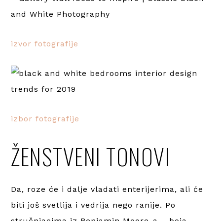
izvor fotografije
izbor fotografije
ŽENSTVENI TONOVI
Da, roze će i dalje vladati enterijerima, ali će
biti još svetlija i vedrija nego ranije. Po
stručnjacima iz Benjamin Moore-a – boja