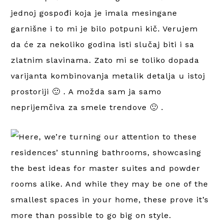
jednoj gospođi koja je imala mesingane
garnišne i to mi je bilo potpuni kič. Verujem
da će za nekoliko godina isti slučaj biti i sa
zlatnim slavinama. Zato mi se toliko dopada
varijanta kombinovanja metalik detalja u istoj
prostoriji 🙂 . A možda sam ja samo
neprijemčiva za smele trendove 🙂 .