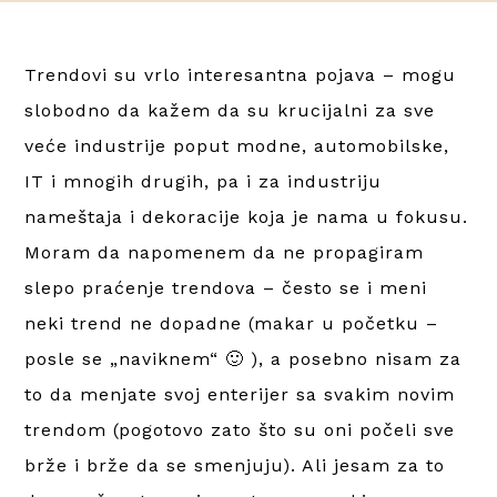
Trendovi su vrlo interesantna pojava – mogu
slobodno da kažem da su krucijalni za sve
veće industrije poput modne, automobilske,
IT i mnogih drugih, pa i za industriju
nameštaja i dekoracije koja je nama u fokusu.
Moram da napomenem da ne propagiram
slepo praćenje trendova – često se i meni
neki trend ne dopadne (makar u početku –
posle se „naviknem“ 🙂 ), a posebno nisam za
to da menjate svoj enterijer sa svakim novim
trendom (pogotovo zato što su oni počeli sve
brže i brže da se smenjuju). Ali jesam za to