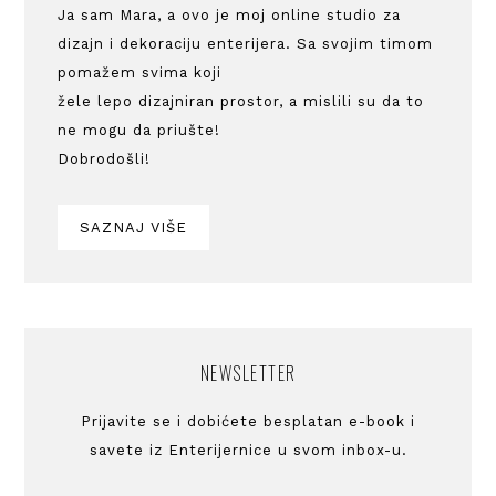
Ja sam Mara, a ovo je moj online studio za
dizajn i dekoraciju enterijera. Sa svojim timom
pomažem svima koji
žele lepo dizajniran prostor, a mislili su da to
ne mogu da priušte!
Dobrodošli!
SAZNAJ VIŠE
NEWSLETTER
Prijavite se i dobićete besplatan e-book i
savete iz Enterijernice u svom inbox-u.