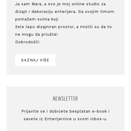
Ja sam Mara, a ovo je moj online studio za
dizajn i dekoraciju enterijera. Sa svojim timom
pomažem svima koji
žele lepo dizajniran prostor, a mislili su da to
ne mogu da priušte!
Dobrodošli!
SAZNAJ VIŠE
NEWSLETTER
Prijavite se i dobićete besplatan e-book i
savete iz Enterijernice u svom inbox-u.