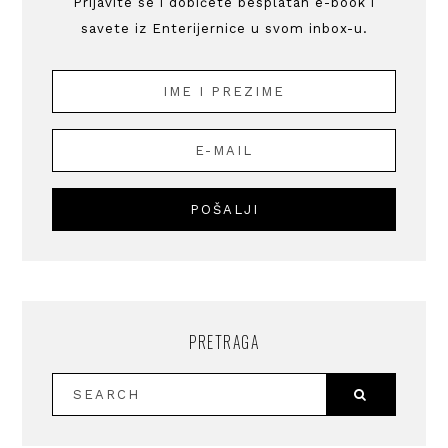
Prijavite se i dobićete besplatan e-book i
savete iz Enterijernice u svom inbox-u.
PRETRAGA