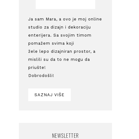
Ja sam Mara, a ovo je moj online
studio za dizajn i dekoraciju
enterijera. Sa svojim timom
pomažem svima koji
žele lepo dizajniran prostor, a
mislili su da to ne mogu da
priušte!
Dobrodošli!
SAZNAJ VIŠE
NEWSLETTER