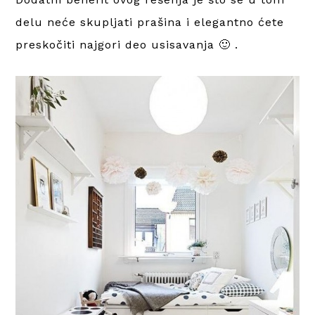
delu neće skupljati prašina i elegantno ćete
preskočiti najgori deo usisavanja 🙂 .