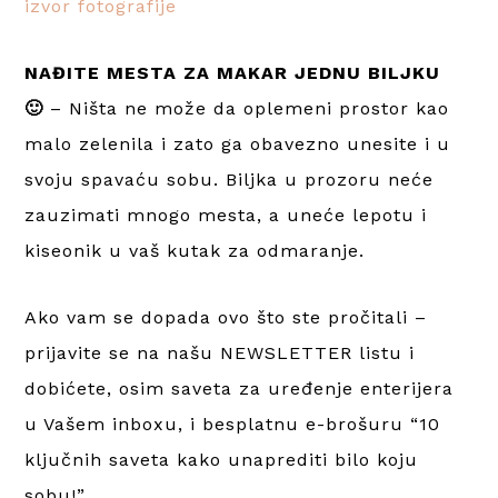
izvor fotografije
NAĐITE MESTA ZA MAKAR JEDNU BILJKU
🙂
– Ništa ne može da oplemeni prostor kao
malo zelenila i zato ga obavezno unesite i u
svoju spavaću sobu. Biljka u prozoru neće
zauzimati mnogo mesta, a uneće lepotu i
kiseonik u vaš kutak za odmaranje.
Ako vam se dopada ovo što ste pročitali –
prijavite se na našu NEWSLETTER listu i
dobićete, osim saveta za uređenje enterijera
u Vašem inboxu, i besplatnu e-brošuru “10
ključnih saveta kako unaprediti bilo koju
sobu!” …