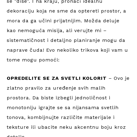
se ”diše”. I na kraju, pronaći idealnu
dekoraciju koja ne sme da optereti prostor, a
mora da ga učini prijatnijim. Možda deluje
kao nemoguća misija, ali verujte mi –
sistematičnost i detaljno planiranje mogu da
naprave čuda! Evo nekoliko trikova koji vam u
tome mogu pomoći:
OPREDELITE SE ZA SVETLI KOLORIT
– Ovo je
zlatno pravilo za uređenje svih malih
prostora. Da biste izbegli jednoličnost i
monotoniju igrajte se sa nijansama svetlih
tonova, kombijnujte različite materijale i
teksture ili ubacite neku akcentnu boju kroz
detalje.