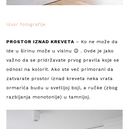
izvor fotografije
PROSTOR IZNAD KREVETA
– Ko ne može da
ide u širinu može u visinu 😉 . Ovde je jako
važno da se pridržavate prvog pravila koje se
odnosi na kolorit. Ako ste već primorani da
zatvarate prostor iznad kreveta neka vrata
ormarića budu u svetlijoj boji, a ručke (zbog
razbijanja monotonije) u tamnijoj.