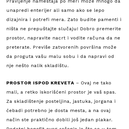
Pravljenje nameštaja po meri može mnogo da
unapredi enterijer ali samo ako se lepo
dizajnira i potrefi mera. Zato budite pamenti i
ništa ne prepuštajte slučaju! Dobro premerite
prostor, napravite nacrt i vodite računa da ne
preterate. Previše zatvorenih površina može
da proguta vašu malu sobu i da napravi od
nje nešto nalik skladištu.
PROSTOR ISPOD KREVETA
– Ovaj ne tako
mali, a retko iskorišćeni prostor je vaš spas.
Za skladištenje posteljina, jastuka, jorgana i
ćebadi potrebno je dosta mesta, a na ovaj
način ste praktično dobili još jedan plakar.
Dodatni benefit ovog rešenja je što se u tom