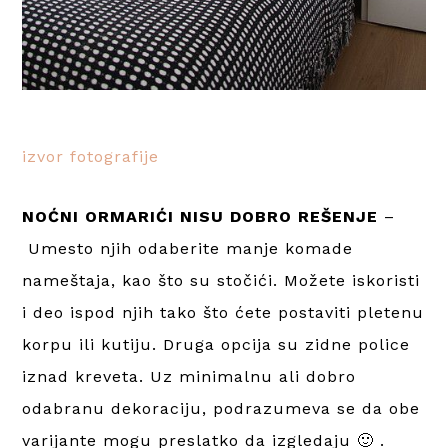
izvor fotografije
NOĆNI ORMARIĆI NISU DOBRO REŠENJE
–
Umesto njih odaberite manje komade
nameštaja, kao što su stočići. Možete iskoristi
i deo ispod njih tako što ćete postaviti pletenu
korpu ili kutiju. Druga opcija su zidne police
iznad kreveta. Uz minimalnu ali dobro
odabranu dekoraciju, podrazumeva se da obe
varijante mogu preslatko da izgledaju 🙂 .