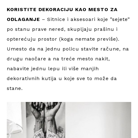
KORISTITE DEKORACIJU KAO MESTO ZA
ODLAGANJE
– Sitnice i aksesoari koje ”sejete”
po stanu prave nered, skupljaju prašinu i
opterećuju prostor (koga nemate previše).
Umesto da na jednu policu stavite račune, na
drugu naočare a na treće mesto nakit,
nabavite jednu lepu ili više manjih
dekorativnih kutija u koje sve to može da
stane.