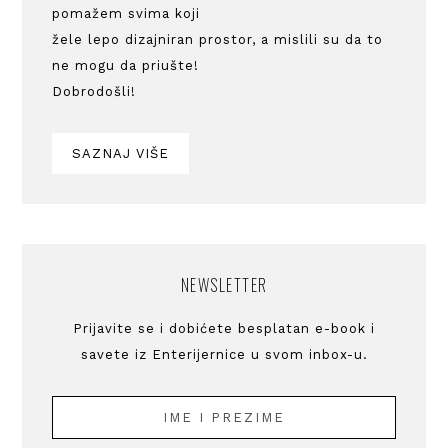
pomažem svima koji
žele lepo dizajniran prostor, a mislili su da to
ne mogu da priušte!
Dobrodošli!
SAZNAJ VIŠE
NEWSLETTER
Prijavite se i dobićete besplatan e-book i
savete iz Enterijernice u svom inbox-u.