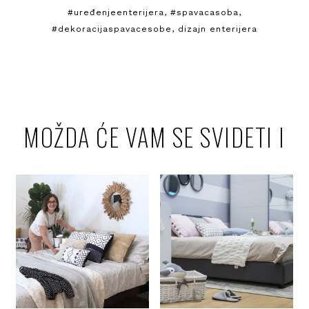
#uređenjeenterijera
,
#spavacasoba
,
#dekoracijaspavacesobe
,
dizajn enterijera
MOŽDA ĆE VAM SE SVIDETI I