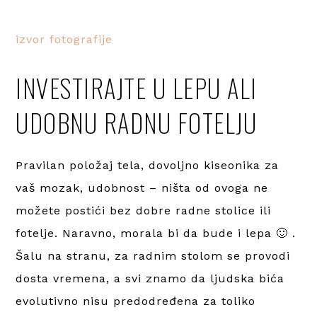
izvor fotografije
INVESTIRAJTE U LEPU ALI
UDOBNU RADNU FOTELJU
Pravilan položaj tela, dovoljno kiseonika za
vaš mozak, udobnost – ništa od ovoga ne
možete postići bez dobre radne stolice ili
fotelje. Naravno, morala bi da bude i lepa 🙂 .
Šalu na stranu, za radnim stolom se provodi
dosta vremena, a svi znamo da ljudska bića
evolutivno nisu predodređena za toliko