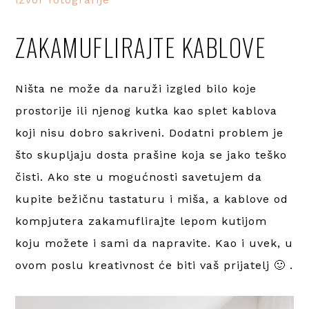
ZAKAMUFLIRAJTE KABLOVE
Ništa ne može da naruži izgled bilo koje
prostorije ili njenog kutka kao splet kablova
koji nisu dobro sakriveni. Dodatni problem je
što skupljaju dosta prašine koja se jako teško
čisti. Ako ste u mogućnosti savetujem da
kupite bežičnu tastaturu i miša, a kablove od
kompjutera zakamuflirajte lepom kutijom
koju možete i sami da napravite. Kao i uvek, u
ovom poslu kreativnost će biti vaš prijatelj 🙂 .