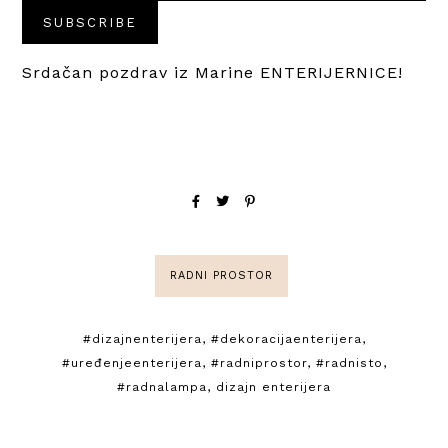
Srdačan pozdrav iz Marine ENTERIJERNICE!
RADNI PROSTOR
#dizajnenterijera
,
#dekoracijaenterijera
,
#uređenjeenterijera
,
#radniprostor
,
#radnisto
,
#radnalampa
,
dizajn enterijera