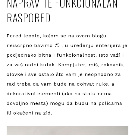
NAPRAVITE FUNKCIONALAN
RASPORED
Pored lepote, kojom se na ovom blogu
neiscrpno bavimo 🙂 , u uređenju enterijera je
podjednako bitna i funkcionalnost. Isto važi i
za vaš radni kutak. Kompjuter, miš, rokovnik,
olovke i sve ostalo što vam je neophodno za
rad treba da vam bude na dohvat ruke, a
dekorativni elementi (ako na stolu nema
dovoljno mesta) mogu da budu na policama
ili okačeni na zid.