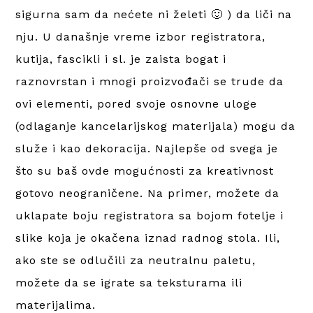
sigurna sam da nećete ni želeti 🙂 ) da liči na
nju. U današnje vreme izbor registratora,
kutija, fascikli i sl. je zaista bogat i
raznovrstan i mnogi proizvođači se trude da
ovi elementi, pored svoje osnovne uloge
(odlaganje kancelarijskog materijala) mogu da
služe i kao dekoracija. Najlepše od svega je
što su baš ovde mogućnosti za kreativnost
gotovo neograničene. Na primer, možete da
uklapate boju registratora sa bojom fotelje i
slike koja je okačena iznad radnog stola. Ili,
ako ste se odlučili za neutralnu paletu,
možete da se igrate sa teksturama ili
materijalima.