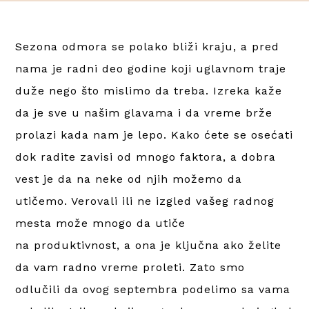
Sezona odmora se polako bliži kraju, a pred
nama je radni deo godine koji uglavnom traje
duže nego što mislimo da treba. Izreka kaže
da je sve u našim glavama i da vreme brže
prolazi kada nam je lepo. Kako ćete se osećati
dok radite zavisi od mnogo faktora, a dobra
vest je da na neke od njih možemo da
utičemo. Verovali ili ne izgled vašeg radnog
mesta može mnogo da utiče
na produktivnost, a ona je ključna ako želite
da vam radno vreme proleti. Zato smo
odlučili da ovog septembra podelimo sa vama