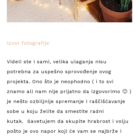
izvor fotografije
Videli ste i sami, velika ulaganja nisu
potrebna za uspešno sprovođenje ovog
projekta. Ono što je neophodno ( i to svi
znamo ali nam nije prijatno da izgovorimo 🙂 )
je nešto ozbiljnije spremanje i raščišćavanje
sobe u koju želite da smestite radni
kutak. Savetujem da skupite hrabrost i volju
pošto je ovo napor koji će vam se najbrže i