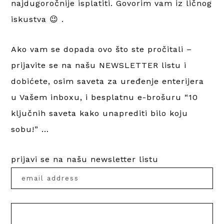
najdugoročnije isplatiti. Govorim vam iz ličnog
iskustva 😉 .
Ako vam se dopada ovo što ste pročitali –
prijavite se na našu NEWSLETTER listu i
dobićete, osim saveta za uređenje enterijera
u Vašem inboxu, i besplatnu e-brošuru “10
ključnih saveta kako unaprediti bilo koju
sobu!” …
prijavi se na našu newsletter listu