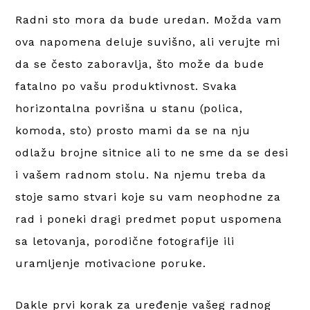
Radni sto mora da bude uredan. Možda vam
ova napomena deluje suvišno, ali verujte mi
da se često zaboravlja, što može da bude
fatalno po vašu produktivnost. Svaka
horizontalna povrišna u stanu (polica,
komoda, sto) prosto mami da se na nju
odlažu brojne sitnice ali to ne sme da se desi
i vašem radnom stolu. Na njemu treba da
stoje samo stvari koje su vam neophodne za
rad i poneki dragi predmet poput uspomena
sa letovanja, porodične fotografije ili
uramljenje motivacione poruke.
Dakle prvi korak za uređenje vašeg radnog