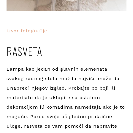
izvor fotografije
RASVETA
Lampa kao jedan od glavnih elemenata
svakog radnog stola možda najviše može da
unapredi njegov izgled. Probajte po boji ili
materijalu da je uklopite sa ostalom
dekoracijom ili komadima nameštaja ako je to
moguće. Pored svoje očigledno praktične
uloge, rasveta će vam pomoći da napravite