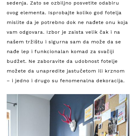
sedenja. Zato se ozbiljno posvetite odabiru
ovog elementa. Isprobajte koliko god fotelja
mislite da je potrebno dok ne nađete onu koja
vam odgovara. Izbor je zaista velik čak i na
našem tržištu i sigurna sam da može da se
nađe lep i funkcionalan komad za svačiji
budžet. Ne zaboravite da udobnost fotelje
možete da unapredite jastučetom ili krznom
– i jedno i drugo su fenomenalna dekoracija.