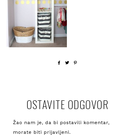
OSTAVITE ODGOVOR
Žao nam je, da bi postavili komentar,
morate
biti prijavljeni
.