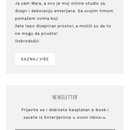
Ja sam Mara, a ovo je moj online studio za
dizajn i dekoraciju enterijera. Sa svojim timom
pomažem svima koji
žele lepo dizajniran prostor, a mislili su da to
ne mogu da priušte!
Dobrodošli!
SAZNAJ VIŠE
NEWSLETTER
Prijavite se i dobićete besplatan e-book i
savete iz Enterijernice u svom inbox-u.