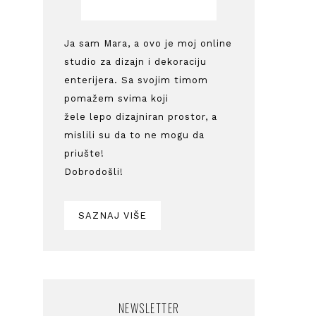
Ja sam Mara, a ovo je moj online
studio za dizajn i dekoraciju
enterijera. Sa svojim timom
pomažem svima koji
žele lepo dizajniran prostor, a
mislili su da to ne mogu da
priušte!
Dobrodošli!
SAZNAJ VIŠE
NEWSLETTER