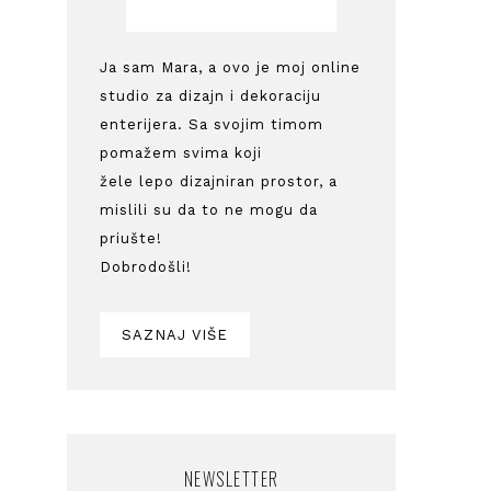
Ja sam Mara, a ovo je moj online
studio za dizajn i dekoraciju
enterijera. Sa svojim timom
pomažem svima koji
žele lepo dizajniran prostor, a
mislili su da to ne mogu da
priušte!
Dobrodošli!
SAZNAJ VIŠE
NEWSLETTER