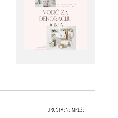
DRUŠTVENE MREŽE