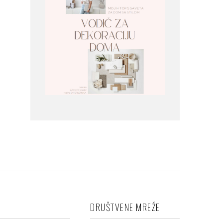
DRUŠTVENE MREŽE