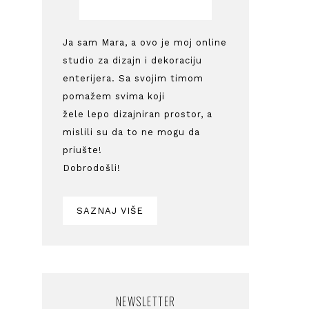
Ja sam Mara, a ovo je moj online
studio za dizajn i dekoraciju
enterijera. Sa svojim timom
pomažem svima koji
žele lepo dizajniran prostor, a
mislili su da to ne mogu da
priušte!
Dobrodošli!
SAZNAJ VIŠE
NEWSLETTER