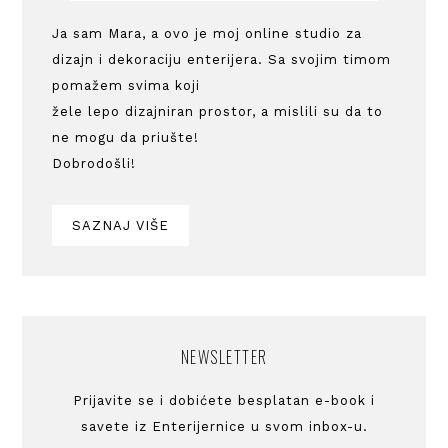
Ja sam Mara, a ovo je moj online studio za
dizajn i dekoraciju enterijera. Sa svojim timom
pomažem svima koji
žele lepo dizajniran prostor, a mislili su da to
ne mogu da priušte!
Dobrodošli!
SAZNAJ VIŠE
NEWSLETTER
Prijavite se i dobićete besplatan e-book i
savete iz Enterijernice u svom inbox-u.