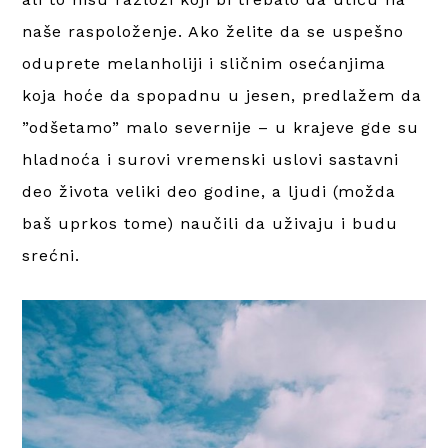
naše raspoloženje. Ako želite da se uspešno
oduprete melanholiji i sličnim osećanjima
koja hoće da spopadnu u jesen, predlažem da
”odšetamo” malo severnije – u krajeve gde su
hladnoća i surovi vremenski uslovi sastavni
deo života veliki deo godine, a ljudi (možda
baš uprkos tome) naučili da uživaju i budu
srećni.