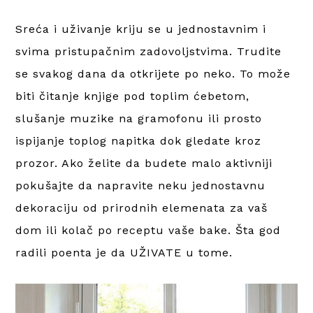
Sreća i uživanje kriju se u jednostavnim i
svima pristupačnim zadovoljstvima. Trudite
se svakog dana da otkrijete po neko. To može
biti čitanje knjige pod toplim ćebetom,
slušanje muzike na gramofonu ili prosto
ispijanje toplog napitka dok gledate kroz
prozor. Ako želite da budete malo aktivniji
pokušajte da napravite neku jednostavnu
dekoraciju od prirodnih elemenata za vaš
dom ili kolač po receptu vaše bake. Šta god
radili poenta je da UŽIVATE u tome.