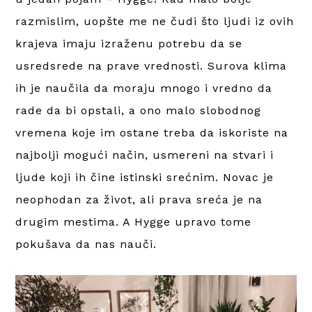
razmislim, uopšte me ne čudi što ljudi iz ovih
krajeva imaju izraženu potrebu da se
usredsrede na prave vrednosti. Surova klima
ih je naučila da moraju mnogo i vredno da
rade da bi opstali, a ono malo slobodnog
vremena koje im ostane treba da iskoriste na
najbolji mogući način, usmereni na stvari i
ljude koji ih čine istinski srećnim. Novac je
neophodan za život, ali prava sreća je na
drugim mestima. A Hygge upravo tome
pokušava da nas nauči.