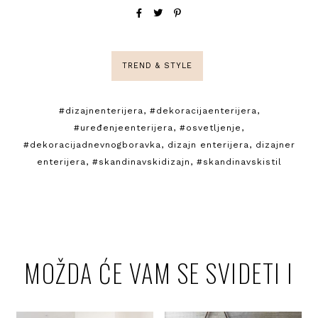
TREND & STYLE
#dizajnenterijera
,
#dekoracijaenterijera
,
#uređenjeenterijera
,
#osvetljenje
,
#dekoracijadnevnogboravka
,
dizajn enterijera
,
dizajner
enterijera
,
#skandinavskidizajn
,
#skandinavskistil
MOŽDA ĆE VAM SE SVIDETI I