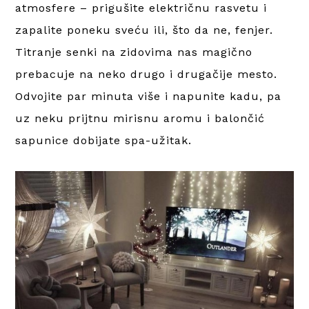
atmosfere – prigušite električnu rasvetu i
zapalite poneku sveću ili, što da ne, fenjer.
Titranje senki na zidovima nas magično
prebacuje na neko drugo i drugačije mesto.
Odvojite par minuta više i napunite kadu, pa
uz neku prijtnu mirisnu aromu i balončić
sapunice dobijate spa-užitak.