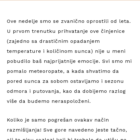
Ove nedelje smo se zvanično oprostili od leta.
U prvom trenutku prihvatanje ove činjenice
(zajedno sa drastičnim opadanjem
temperature i količinom sunca) nije u meni
pobudilo baš najprijatnije emocije. Svi smo mi
pomalo meteoropate, a kada shvatimo da
pored sunca za sobom ostavljamo i sezonu
odmora i putovanja, kao da dobijemo razlog
više da budemo neraspoloženi.
Koliko je samo pogrešan ovakav način
razmišljanja! Sve gore navedeno jeste tačno,
ali to nisu razlozi koji bi trebalo da utiču na