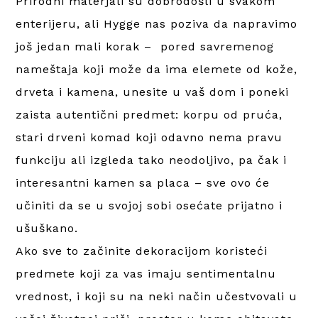
Prirodni materjali su dobrodošli u svakom
enterijeru, ali Hygge nas poziva da napravimo
još jedan mali korak – pored savremenog
nameštaja koji može da ima elemete od kože,
drveta i kamena, unesite u vaš dom i poneki
zaista autentični predmet: korpu od pruća,
stari drveni komad koji odavno nema pravu
funkciju ali izgleda tako neodoljivo, pa čak i
interesantni kamen sa placa – sve ovo će
učiniti da se u svojoj sobi osećate prijatno i
ušuškano.
Ako sve to začinite dekoracijom koristeći
predmete koji za vas imaju sentimentalnu
vrednost, i koji su na neki način učestvovali u