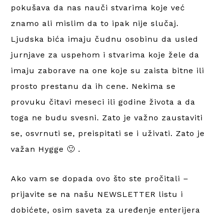
pokušava da nas nauči stvarima koje već
znamo ali mislim da to ipak nije slučaj.
Ljudska bića imaju čudnu osobinu da usled
jurnjave za uspehom i stvarima koje žele da
imaju zaborave na one koje su zaista bitne ili
prosto prestanu da ih cene. Nekima se
provuku čitavi meseci ili godine života a da
toga ne budu svesni. Zato je važno zaustaviti
se, osvrnuti se, preispitati se i uživati. Zato je
važan Hygge 🙂 .
Ako vam se dopada ovo što ste pročitali –
prijavite se na našu NEWSLETTER listu i
dobićete, osim saveta za uređenje enterijera