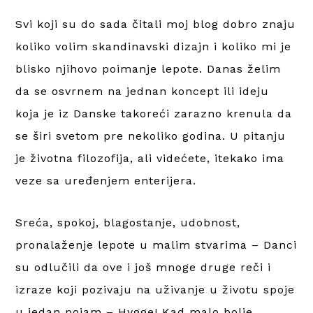
Svi koji su do sada čitali moj blog dobro znaju
koliko volim skandinavski dizajn i koliko mi je
blisko njihovo poimanje lepote. Danas želim
da se osvrnem na jednan koncept ili ideju
koja je iz Danske takoreći zarazno krenula da
se širi svetom pre nekoliko godina. U pitanju
je životna filozofija, ali videćete, itekako ima
veze sa uređenjem enterijera.
Sreća, spokoj, blagostanje, udobnost,
pronalaženje lepote u malim stvarima – Danci
su odlučili da ove i još mnoge druge reči i
izraze koji pozivaju na uživanje u životu spoje
u jedan pojam – Hygge! Kad malo bolje