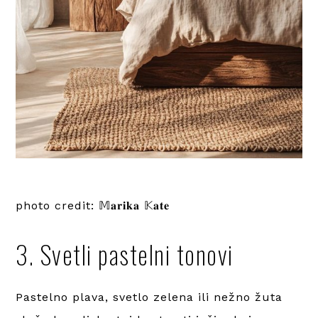
photo credit: 𝕄𝐚𝐫𝐢𝐤𝐚 𝕂𝐚𝐭𝐞
3. Svetli pastelni tonovi
Pastelno plava, svetlo zelena ili nežno žuta