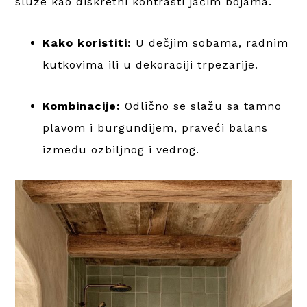
služe kao diskretni kontrasti jačim bojama.
Kako koristiti:
U dečjim sobama, radnim
kutkovima ili u dekoraciji trpezarije.
Kombinacije:
Odlično se slažu sa tamno
plavom i burgundijem, praveći balans
između ozbiljnog i vedrog.