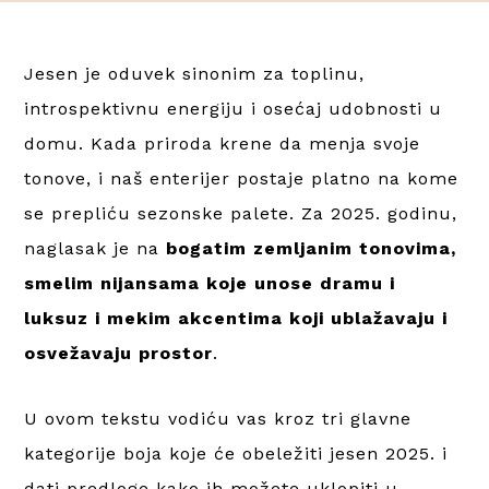
Jesen je oduvek sinonim za toplinu,
introspektivnu energiju i osećaj udobnosti u
domu. Kada priroda krene da menja svoje
tonove, i naš enterijer postaje platno na kome
se prepliću sezonske palete. Za 2025. godinu,
naglasak je na
bogatim zemljanim tonovima,
smelim nijansama koje unose dramu i
luksuz i mekim akcentima koji ublažavaju i
osvežavaju prostor
.
U ovom tekstu vodiću vas kroz tri glavne
kategorije boja koje će obeležiti jesen 2025. i
dati predloge kako ih možete uklopiti u